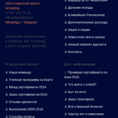
⚓ Маршруты по Черногории
сайта парусной школы
⚓ Дальние походы
GoSailing
+7 967 222 79 30,
⚓ Ближайшее Расписание
office@gosailing.ru
⚓ Дополнительные расходы
WhatsApp
и
Telegram
⚓ Акции и скидки
Goodcharter Marine Limited,
⚓ Новостная лента школы
# 11408181, 89C Castelnau,
⚓ личный кабинет курсанта
London, England, SW13 9EL
⚓ Контакты
О парусной школе:
Доп. информация
⚓ Наша команда
⚓
Проверка сертификата по
базе ISSA
⚓ Учебная программа на борту
⚓ Что взять с собой?
⚓ Межд.сертификаты ISSA
⚓ Быт на яхте
⚓ Заказ сертификатов ISSA
⚓ Заказ трансфера
⚓ Отзывы курсантов
⚓ Всё о морской болезни
⚓ Выпускники 2009-2018
⚓ Чартер яхт и акватории
⚓ Способы оплаты