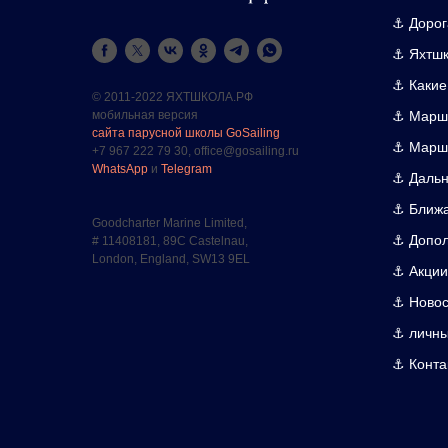
⚓ Дорог
⚓ Яхтш
⚓ Какие
© 2011-2022 ЯХТШКОЛА.РФ
⚓ Маршр
мобильная версия
сайта парусной школы GoSailing
⚓ Маршр
+7 967 222 79 30, office@gosailing.ru
WhatsApp
и
Telegram
⚓ Дальн
⚓ Ближ
Goodcharter Marine Limited,
⚓ Допол
# 11408181, 89C Castelnau,
London, England, SW13 9EL
⚓ Акции
⚓ Новос
⚓ личны
⚓ Конта