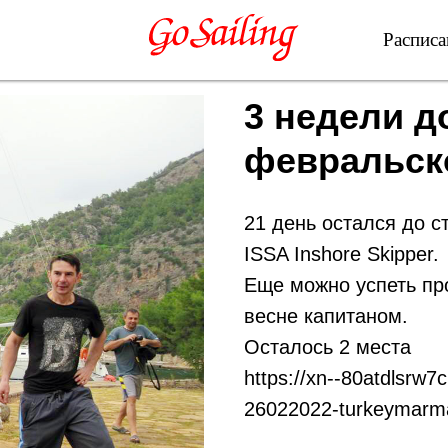
Расписа
3 недели д
февральск
21 день остался до с
ISSA Inshore Skipper.
Еще можно успеть про
весне капитаном.
Осталось 2 места
https://xn--80atdlsrw7
26022022-turkeymarmar