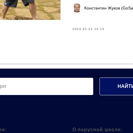
Константин Жуков (GoSai
2022-01-22 14:15
НАЙТ
ое:
О парусной школе: