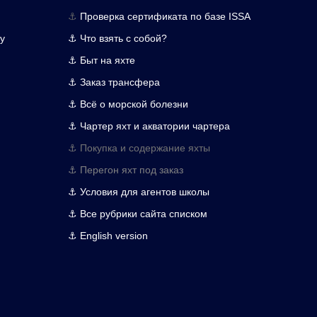
⚓
Проверка сертификата по базе ISSA
у
⚓ Что взять с собой?
⚓ Быт на яхте
⚓ Заказ трансфера
⚓ Всё о морской болезни
⚓ Чартер яхт и акватории чартера
⚓ Покупка и содержание яхты
⚓ Перегон яхт под заказ
⚓ Условия для агентов школы
⚓ Все рубрики сайта списком
⚓ English version