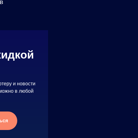
в
кидкой
ртеру и новости
 можно в любой
ься