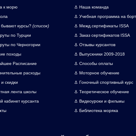
а к морю
⚓ Наша команда
кола
⚓ Учебная программа на борт
 бывают курсы?
(список)
⚓ Межд.сертификаты ISSA
уты по Турции
⚓ Заказ сертификатов ISSA
уты по Черногории
⚓ Отзывы курсантов
ие походы
⚓ Выпускники 2009-2018
айшее Расписание
⚓ Способы оплаты
нительные расходы
⚓ Моторное обучение
 и скидки
⚓ Гоночный спортивный курс
тная лента школы
⚓ Теоретическое обучение
й кабинет курсанта
⚓ Видеоуроки и фильмы
кты
⚓ Библиотека моряка