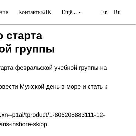
ние
Контакты/ЛК
Ещё...
En
Ru
о старта
ой группы
тарта февральской учебной группы на
вести Мужской день в море и стать к
c.xn--p1ai/tproduct/1-806208883111-12-
is-inshore-skipp