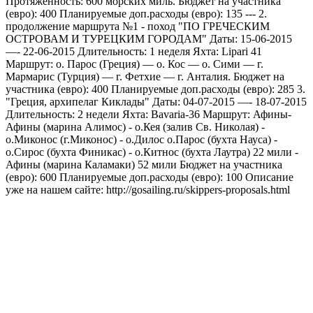
Протяженность: 600 морских миль. Бюджет на участника
(евро): 400 Планируемые доп.расходы (евро): 135 --- 2.
продолжение маршрута №1 - поход "ПО ГРЕЧЕСКИМ
ОСТРОВАМ И ТУРЕЦКИМ ГОРОДАМ" Даты: 15-06-2015
—- 22-06-2015 Длительность: 1 неделя Яхта: Lipari 41
Маршрут: о. Парос (Греция) — о. Кос — о. Сими — г.
Мармарис (Турция) — г. Фетхие — г. Анталия. Бюджет на
участника (евро): 400 Планируемые доп.расходы (евро): 285 3.
"Греция, архипелаг Киклады" Даты: 04-07-2015 —- 18-07-2015
Длительность: 2 недели Яхта: Bavaria-36 Маршрут: Афины-
Афины (марина Алимос) - о.Кея (залив Св. Николая) -
о.Миконос (г.Миконос) - о.Дилос о.Парос (бухта Науса) -
о.Сирос (бухта Финикас) - о.Китнос (бухта Лаутра) 22 мили -
Афины (марина Каламаки) 52 мили Бюджет на участника
(евро): 600 Планируемые доп.расходы (евро): 100 Описание
уже на нашем сайте: http://gosailing.ru/skippers-proposals.html